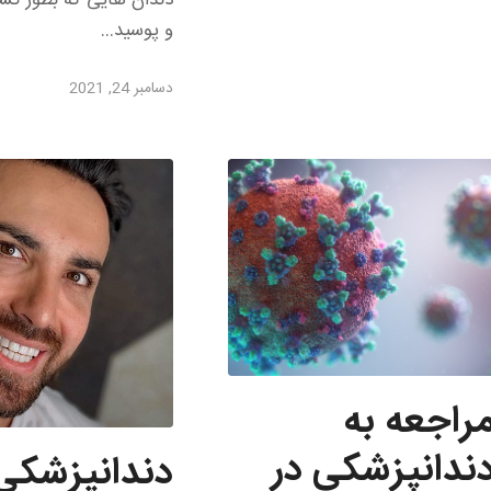
دندان هایی که بطور گس
و پوسید…
دسامبر 24, 2021
راجعه به
ندانپزشکی در
دندانپزشكی