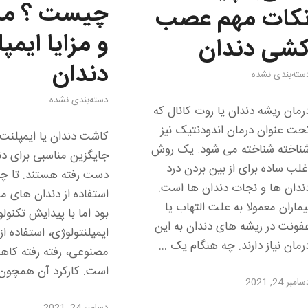
چیست ؟ مر
کات مهم عصب
و مزایا ایمپ
شی دندان
دندان
سته‌بندی نشده
دسته‌بندی نشده
رمان ریشه دندان یا روت کانال که
حت عنوان درمان اندودنتیک نیز
کاشت دندان یا ایمپلنت 
ناخته شناخته می شود. یک روش
جایگزین مناسبی برای دن
غلب ساده برای از بین بردن درد
دست رفته هستند. تا چ
ندان ها و نجات دندان ها است.
استفاده از دندان های م
یماران معمولا به علت التهاب یا
بود اما با پیدایش تکنول
فونت در ریشه های دندان به این
ایمپلنتولوژی، استفاده ا
رمان نیاز دارند. چه هنگام یک …
مصنوعی، رفته رفته کاه
است. کارکرد آن همچو
امبر 24, 2021