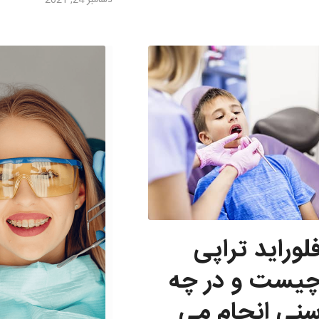
دسامبر 24, 2021
لوراید تراپی
یست و در چه
نی انجام می