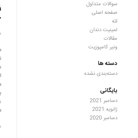
سوالات متداول
ن
صفحه اصلی
ک
لثه
لمینیت دندان
د
مقالات
ونیر کامپوزیت
د
ت
دسته ها
ش
دسته‌بندی نشده
ا
د
بایگانی
ب
دسامبر 2021
ع
ژانویه 2021
د
دسامبر 2020
دس