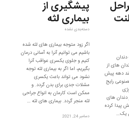
احل
پیشگیری از
لنت
بیماری‌ لثه
دسته‌بندی نشده
اگر زود متوجه بیماری های لثه شده
باشیم می توانیم آنرا به آسانی درمان
دندان
کنیم و جلوی یکسری عواقب آنرا
دان های از
بگیریم، اما اگر به بیماری لثه توجه
ند دهه پیش
نشود می تواند باعث یکسری
صنوعی رایج
مشلات جدی برای بدن گردد. و
وژی
ممکن است کارمان به انواع جراحی
ز دندان های
لثه منجر گردد. بیماری های لثه …
ش پیدا کرده
ن یک…
دسامبر 24, 2021