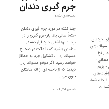
جرم گیری دندان
دسته‌بندی نشده
چند نكته در مورد جرم گیری دندان
حتماً سالی یك بار جرم گیری را در
اي كودكان
برنامه بهداشتی خود قرار دهید.
مسواك زدن
مطمئن باشید كه با دقت در صحیح
 از نخ
مسواك زدن ، تشكیل جرم به حداقل
 دهاني-
خواهد رسید. اگر موقع مسواك زدن
- رژيم
دیدید كه از ناحیه ای از لثه هایتان
اقبت‌هاي
خون می …
 كودك شما،
 شما ك…
دسامبر 24, 2021