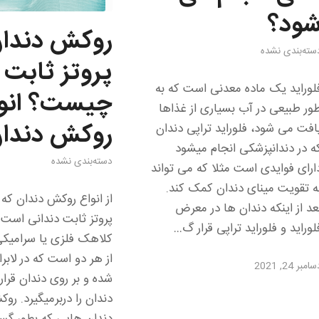
ود؟
روکش دندان
سته‌بندی نشده
پروتز ثابت
لوراید یک ماده معدنی است که به
چیست؟ انو
ور طبیعی در آب بسیاری از غذاها
روکش دندا
افت می شود، فلوراید تراپی دندان
ه در دندانپزشکی انجام میشود
دسته‌بندی نشده
ارای فوایدی است مثلا که می تواند
ه تقویت مینای دندان کمک کند.
از انواع روکش دندان که 
عد از اینکه دندان ها در معرض
پروتز ثابت دندانی است 
لوراید و فلوراید تراپی قرار گ…
کلاهک فلزی یا سرامیکی 
از هر دو است که در لابرا
امبر 24, 2021
شده و بر روی دندان قرار
دندان را دربرمیگیرد. رو