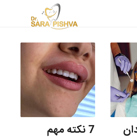
ان
7 نکته مهم