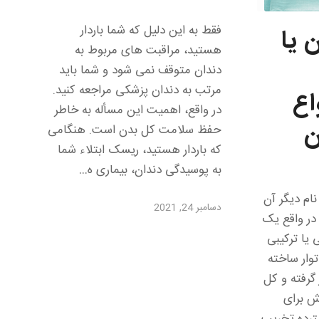
فقط به این دلیل که شما باردار
 یا
هستید، مراقبت های مربوط به
دندان متوقف نمی شود و شما باید
مرتب به دندان پزشکی مراجعه کنید.
اع
در واقع، اهمیت این مسأله به خاطر
ن
حفظ سلامت کل بدن است. هنگامی
که باردار هستید، ریسک ابتلاء شما
به پوسیدگی دندان، بیماری ه…
نام دیگر آن
دسامبر 24, 2021
در واقع یک
یا ترکیبی
توار ساخته
 گرفته و کل
کش برای