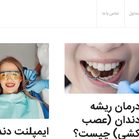
تداول
تماس با ما
رمان ریشه
ندان (عصب
ایمپلنت دند
شی) چیست؟