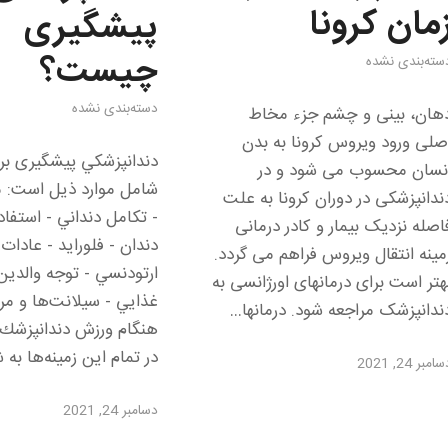
مان کرونا
پیشگیری
چيست؟
سته‌بندی نشده
دسته‌بندی نشده
هان، بینی و چشم جزء مخاط
صلی ورود ویروس کرونا به بدن
دندانپزشكي پیشگیری بر
نسان محسوب می شود و در
شامل موارد ذيل است: 
ندانپزشکی در دوران کرونا به علت
- تكامل دنداني - استفاده
اصله نزدیک بیمار و کادر درمانی
دندان - فلورايد - عادات
مینه انتقال ویروس فراهم می گردد.
ارتودنسي - توجه والدين 
هتر است برای درمانهای اورژانسی به
غذايي - سيلانت‌ها و مر
ندانپزشک مراجعه شود. درمانها…
هنگام ورزش دندانپزشك
در تمام اين زمينه‌ها به
امبر 24, 2021
دسامبر 24, 2021